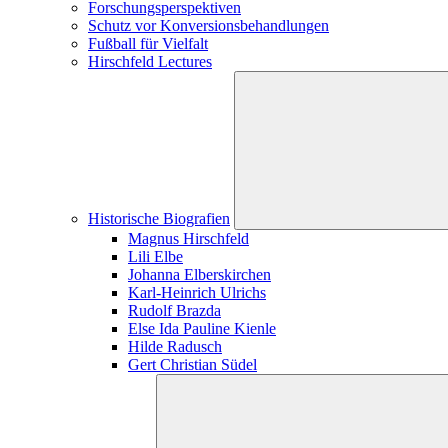
Forschungs­perspektiven
Schutz vor Konversions­­­­­­­­­­­­behandlungen
Fußball für Vielfalt
Hirschfeld Lectures
Historische Biografien
Magnus Hirschfeld
Lili Elbe
Johanna Elberskirchen
Karl-Heinrich Ulrichs
Rudolf Brazda
Else Ida Pauline Kienle
Hilde Radusch
Gert Christian Südel