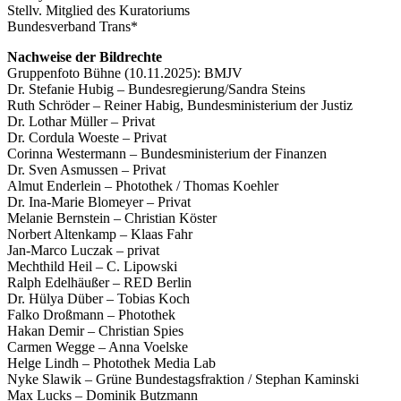
Stellv. Mitglied des Kuratoriums
Bundesverband Trans*
Nachweise der Bildrechte
Gruppenfoto Bühne (10.11.2025): BMJV
Dr. Stefanie Hubig – Bundesregierung/Sandra Steins
Ruth Schröder – Reiner Habig, Bundesministerium der Justiz
Dr. Lothar Müller – Privat
Dr. Cordula Woeste – Privat
Corinna Westermann – Bundesministerium der Finanzen
Dr. Sven Asmussen – Privat
Almut Enderlein – Photothek / Thomas Koehler
Dr. Ina-Marie Blomeyer – Privat
Melanie Bernstein – Christian Köster
Norbert Altenkamp – Klaas Fahr
Jan-Marco Luczak – privat
Mechthild Heil – C. Lipowski
Ralph Edelhäußer – RED Berlin
Dr. Hülya Düber – Tobias Koch
Falko Droßmann – Photothek
Hakan Demir – Christian Spies
Carmen Wegge – Anna Voelske
Helge Lindh – Photothek Media Lab
Nyke Slawik – Grüne Bundestagsfraktion / Stephan Kaminski
Max Lucks – Dominik Butzmann