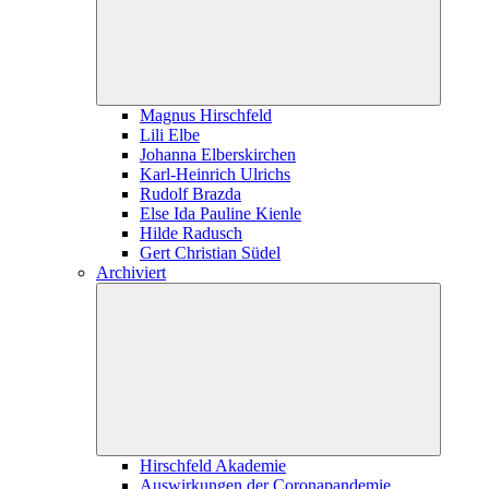
Magnus Hirschfeld
Lili Elbe
Johanna Elberskirchen
Karl-Heinrich Ulrichs
Rudolf Brazda
Else Ida Pauline Kienle
Hilde Radusch
Gert Christian Südel
Archiviert
Hirschfeld Akademie
Auswirkungen der Coronapandemie