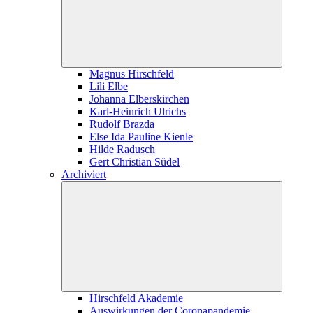
Magnus Hirschfeld
Lili Elbe
Johanna Elberskirchen
Karl-Heinrich Ulrichs
Rudolf Brazda
Else Ida Pauline Kienle
Hilde Radusch
Gert Christian Südel
Archiviert
Hirschfeld Akademie
Auswirkungen der Coronapandemie