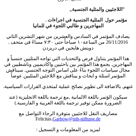
„
اللاجئيين والمثلية الجنسية
“
.
مؤتمر حول المثلية الجنسية في اجراءات
المهاجرين و طالبي اللجوء في للمانيا
يصادف المؤتمر في السادس والعشرين من شهر التشرين الثاني
.
:
٣٠ مساءً في متحف
من الساعة١٠ صباحاً حتى ٧
26/11/2016
دويتش هايجين في دريزدن
هذا المؤتمر يتناول فرص والتحديات التي تواجه المثليين جنسياً و
يجمع هذا المؤتمر بين باحثيين واكاديميين وناشطيين في
.
المهاجرين
سيناقش
.
مجال سياسات اللجوء بناءُ على اساس التوجه الجنسي
المؤتمر اسئلة و ابحاث و ييناقش مع اللاجئين المثليين عوضاً
.
بالاضافة الى تطوير نصائح عملية لمتخذي القرارات السياسية
,
عنهم
عند
(
مع ترجمة باللغة الانجليزية
,
سيكون الؤتمر باللغة الالمانية
.)
الضرورة ممكن توفير ترجمة باللغة العربية و الفارسية
مصاريف النقل للاجئيين متوفرة الرجاء التواصل مع
Felicitas.
Garbow@mh-stiftung.de
:
لمزيد من المعلومات و التسجيل