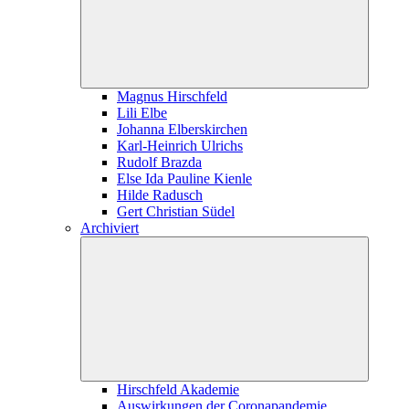
Magnus Hirschfeld
Lili Elbe
Johanna Elberskirchen
Karl-Heinrich Ulrichs
Rudolf Brazda
Else Ida Pauline Kienle
Hilde Radusch
Gert Christian Südel
Archiviert
Hirschfeld Akademie
Auswirkungen der Coronapandemie