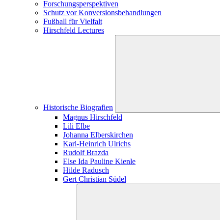
Forschungs­perspektiven
Schutz vor Konversions­­­­­­­­­­­­behandlungen
Fußball für Vielfalt
Hirschfeld Lectures
Historische Biografien
Magnus Hirschfeld
Lili Elbe
Johanna Elberskirchen
Karl-Heinrich Ulrichs
Rudolf Brazda
Else Ida Pauline Kienle
Hilde Radusch
Gert Christian Südel