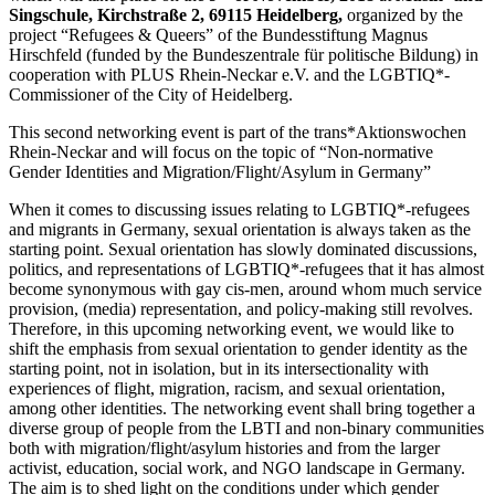
Singschule, Kirchstraße 2, 69115 Heidelberg,
organized by the
project “Refugees & Queers” of the Bundesstiftung Magnus
Hirschfeld (funded by the Bundeszentrale für politische Bildung) in
cooperation with PLUS Rhein-Neckar e.V. and the LGBTIQ*-
Commissioner of the City of Heidelberg.
This second networking event is part of the trans*Aktionswochen
Rhein-Neckar and will focus on the topic of “Non-normative
Gender Identities and Migration/Flight/Asylum in Germany”
When it comes to discussing issues relating to LGBTIQ*-refugees
and migrants in Germany, sexual orientation is always taken as the
starting point. Sexual orientation has slowly dominated discussions,
politics, and representations of LGBTIQ*-refugees that it has almost
become synonymous with gay cis-men, around whom much service
provision, (media) representation, and policy-making still revolves.
Therefore, in this upcoming networking event, we would like to
shift the emphasis from sexual orientation to gender identity as the
starting point, not in isolation, but in its intersectionality with
experiences of flight, migration, racism, and sexual orientation,
among other identities. The networking event shall bring together a
diverse group of people from the LBTI and non-binary communities
both with migration/flight/asylum histories and from the larger
activist, education, social work, and NGO landscape in Germany.
The aim is to shed light on the conditions under which gender