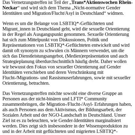
Das Vernetzungstreffen ist Teil der „
Trans*Aktionswochen Rhein-
Neckar
“ und wird sich dem Thema „Nicht-normative Gender
Identitäten und Migration/Flucht/Asyl in Deutschland“ widmen.
Wenn es um die Belange von LSBTIQ*-Geflüchteten und
Migrant_innen in Deutschland geht, wird die sexuelle Orientierung
in der Regel als Ausgangspunkt genommen. Sexuelle Orientierung
hat sich zum Mittelpunkt von Diskussionen, Politik und
Repräsentationen von LSBTIQ*-Geflüchteten entwickelt und wird
damit oft synonym zu schwulen cis Männern verwendet, um die
sich das Dienstleistungsangebot, (Medien)repräsentation und auch
Strategieplanung überdurchschnittlich häufig dreht. Daher wollen
wir bewusst den Fokus von sexueller Orientierung auf Gender
Identitäten verschieben und deren Verschränkung mit
Flucht-/Migrations- und Rassismuserfahrungen, sowie mit sexueller
Orientierung, betrachten.
Das Vernetzungstreffen möchte sowohl eine diverse Gruppe an
Personen aus der nicht-binären und LFTI* Community
zusammenbringen, die Migration-/Flucht-/Asyl- Erfahrungen haben,
als auch Personen aus dem Aktivismus, der Bildungsarbeit, der
Sozialen Arbeit und der NGO-Landschaft in Deutschland. Unser
Ziel ist es zu beleuchten, wie Gender-Identitäten marginalisiert
werden. Dies zeigt sich insbesondere in der Wissensproduktion zu
und in der Arbeit mit geflüchteten und migrierten LSBTIQ*-