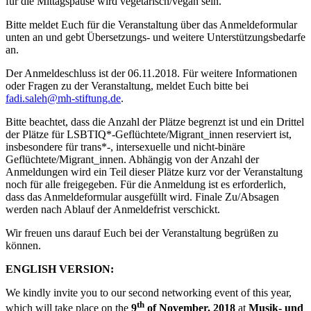
für die Mittagspause wird vegetarisch/vegan sein.
Bitte meldet Euch für die Veranstaltung über das Anmeldeformular
unten an und gebt Übersetzungs- und weitere Unterstützungsbedarfe
an.
Der Anmeldeschluss ist der 06.11.2018. Für weitere Informationen
oder Fragen zu der Veranstaltung, meldet Euch bitte bei
fadi.saleh@mh-stiftung.de
.
Bitte beachtet, dass die Anzahl der Plätze begrenzt ist und ein Drittel
der Plätze für LSBTIQ*-Geflüchtete/Migrant_innen reserviert ist,
insbesondere für trans*-, intersexuelle und nicht-binäre
Geflüchtete/Migrant_innen. Abhängig von der Anzahl der
Anmeldungen wird ein Teil dieser Plätze kurz vor der Veranstaltung
noch für alle freigegeben. Für die Anmeldung ist es erforderlich,
dass das Anmeldeformular ausgefüllt wird. Finale Zu/Absagen
werden nach Ablauf der Anmeldefrist verschickt.
Wir freuen uns darauf Euch bei der Veranstaltung begrüßen zu
können.
ENGLISH VERSION:
We kindly invite you to our second networking event of this year,
th
which will take place on the
9
of November, 2018
at
Musik- und