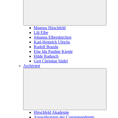
Magnus Hirschfeld
Lili Elbe
Johanna Elberskirchen
Karl-Heinrich Ulrichs
Rudolf Brazda
Else Ida Pauline Kienle
Hilde Radusch
Gert Christian Südel
Archiviert
Hirschfeld Akademie
Auswirkungen der Coronapandemie