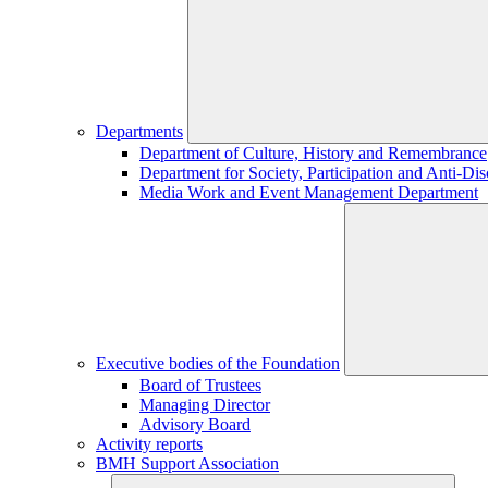
Departments
Department of Culture, History and Remembrance
Department for Society, Participation and Anti-Dis
Media Work and Event Management Department
Executive bodies of the Foundation
Board of Trustees
Managing Director
Advisory Board
Activity reports
BMH Support Association