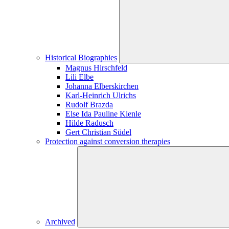
Historical Biographies
Magnus Hirschfeld
Lili Elbe
Johanna Elberskirchen
Karl-Heinrich Ulrichs
Rudolf Brazda
Else Ida Pauline Kienle
Hilde Radusch
Gert Christian Südel
Protection against conversion therapies
Archived