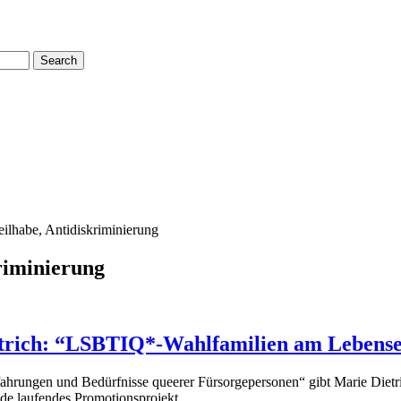
Search
eilhabe, Antidiskriminierung
kriminierung
trich: “LSBTIQ*-Wahlfamilien am Lebensend
hrungen und Bedürfnisse queerer Fürsorgepersonen“ gibt Marie Dietr
ade laufendes Promotionsprojekt