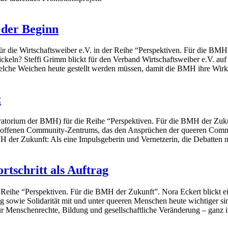
t der Beginn
 die Wirtschaftsweiber e.V. in der Reihe “Perspektiven. Für die BMH
ickeln? Steffi Grimm blickt für den Verband Wirtschaftsweiber e.V. auf
 welche Weichen heute gestellt werden müssen, damit die BMH ihre Wi
t
orium der BMH) für die Reihe “Perspektiven. Für die BMH der Zukunft”
s offenen Community-Zentrums, das den Ansprüchen der queeren Commun
MH der Zukunft: Als eine Impulsgeberin und Vernetzerin, die Debatten
tschritt als Auftrag
e Reihe “Perspektiven. Für die BMH der Zukunft”. Nora Eckert blickt e
wie Solidarität mit und unter queeren Menschen heute wichtiger sind 
für Menschenrechte, Bildung und gesellschaftliche Veränderung – gan